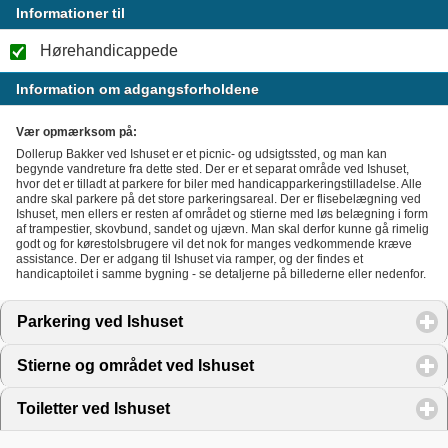
Informationer til
Hørehandicappede
Information om adgangsforholdene
Vær opmærksom på:
Dollerup Bakker ved Ishuset er et picnic- og udsigtssted, og man kan
begynde vandreture fra dette sted. Der er et separat område ved Ishuset,
hvor det er tilladt at parkere for biler med handicapparkeringstilladelse. Alle
andre skal parkere på det store parkeringsareal. Der er flisebelægning ved
Ishuset, men ellers er resten af området og stierne med løs belægning i form
af trampestier, skovbund, sandet og ujævn. Man skal derfor kunne gå rimelig
godt og for kørestolsbrugere vil det nok for manges vedkommende kræve
assistance. Der er adgang til Ishuset via ramper, og der findes et
handicaptoilet i samme bygning - se detaljerne på billederne eller nedenfor.
Parkering ved Ishuset
click to expand contents
Stierne og området ved Ishuset
click to expand contents
Toiletter ved Ishuset
click to expand contents