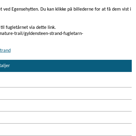
ved Egensehytten. Du kan klikke på billederne for at få dem vist i
l fugletårnet via dette link.
ature-trail/gyldensteen-strand-fugletarn-
Strand
taljer