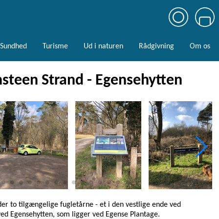
Sundhed
Turisme
Ud i naturen
Rådgivning
Om os
nsteen Strand - Egensehytten
r to tilgængelige fugletårne - et i den vestlige ende ved
ed Egensehytten, som ligger ved Egense Plantage.