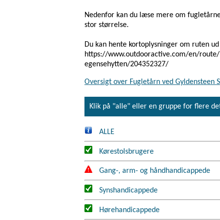
Nedenfor kan du læse mere om fugletårnet 
stor størrelse.
Du kan hente kortoplysninger om ruten ud ti
https://www.outdooractive.com/en/route/n
egensehytten/204352327/
Oversigt over Fugletårn ved Gyldensteen 
Klik på "alle" eller en gruppe for flere de
ALLE
Kørestolsbrugere
Gang-, arm- og håndhandicappede
Synshandicappede
Hørehandicappede