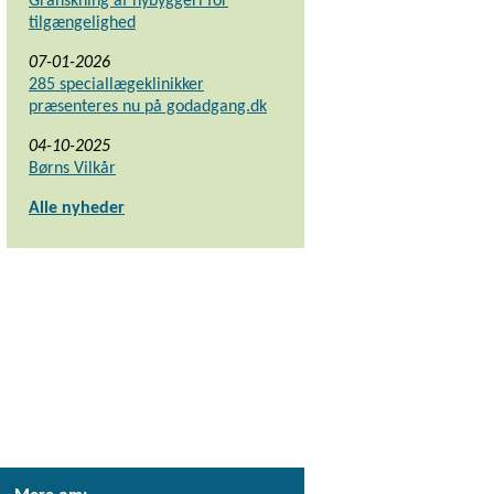
Granskning af nybyggeri for
tilgængelighed
07-01-2026
285 speciallægeklinikker
præsenteres nu på godadgang.dk
04-10-2025
Børns Vilkår
Alle nyheder