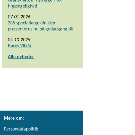
Granskning af nybyggeri for
tilgængelighed
07-01-2026
285 speciallægeklinikker
præsenteres nu på godadgang.dk
04-10-2025
Børns Vilkår
Alle nyheder
Mere om:
Persondatapolitik