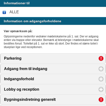
Informationer til
ALLE
Information om adgangsforholdene
Vær opmærksom på:
Oplysningerne nedenfor vedrører mødelokalerne på 1. sal. Der er adgang
enten via trappe eller elevator. Bemærk at teleslynge i mødelokalerne skal
bestilles forud. Toilettet på 1. sal er ikke så stort. Der findes et større toilet i
stueplan lige ved receptionen.
Parkering
click to expand contents
Adgang frem til indgang
click to expand contents
Indgangsforhold
click to expand contents
Lobby og reception
click to expand contents
Bygningsindretning generelt
click to expand contents