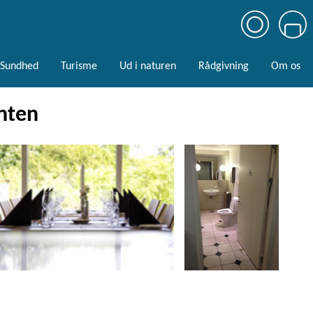
Sundhed
Turisme
Ud i naturen
Rådgivning
Om os
anten