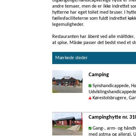
tilgængelige/handicapvenlige hytte er me
andre temaer, men de er ikke indrettet s
hytterne har eget toilet med bruser. I hyt
fællesfaciliteterne som fuldt indrettet kø
legemuligheder.
Restauranten har åbent ved alle måltider, 
at spise. Måske passer det bedst med et st
Mærkede steder
Camping
Synshandicappede, Hø
Udviklingshandicappede
Kørestolsbrugere, Ga
Campinghytte nr. 31
Gang-, arm- og håndh
med astma og allergi, 