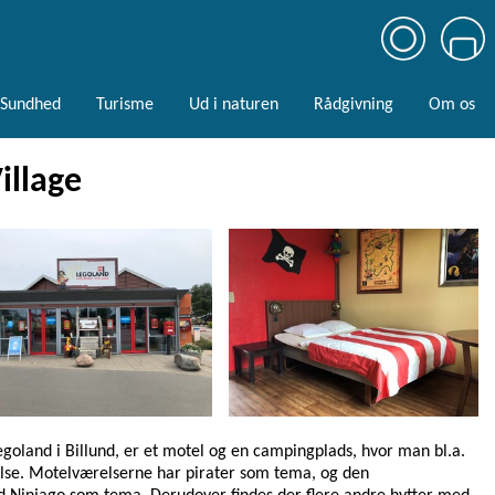
Sundhed
Turisme
Ud i naturen
Rådgivning
Om os
illage
egoland i Billund, er et motel og en campingplads, hvor man bl.a.
else. Motelværelserne har pirater som tema, og den