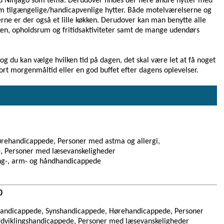
d Ninjago som tema. Derudover findes der flere andre hytter med
om tilgængelige/handicapvenlige hytter. Både motelværelserne og
terne er der også et lille køkken. Derudover kan man benytte alle
kken, opholdsrum og fritidsaktiviteter samt de mange udendørs
og du kan vælge hvilken tid på dagen, det skal være let at få noget
ort morgenmåltid eller en god buffet efter dagens oplevelser.
rehandicappede, Personer med astma og allergi,
, Personer med læsevanskeligheder
ng-, arm- og håndhandicappede
0
andicappede, Synshandicappede, Hørehandicappede, Personer
Udviklingshandicappede, Personer med læsevanskeligheder