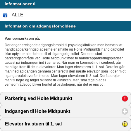
Informationer til
ALLE
Information om adgangsforholdene
Vær opmærksom på:
Der er generelt gode adgangsforhold til psykologklinikken men bemærk at
handicapparkeringspladserne er smalle og Holte Midtpunkts handicaptoilet
ikke opfylder alle forhold til et tilgængeligt toilet. Der er et stort
parkeringsområde ved Holte Midtpunkt med to handicapparkeringspladser
tættest på indgangen ind i centeret. Når man er kommet ind i centeret, går
man lige frem til de to elevatorer. Man tager elevatoren til 1. sal. Derefter går
man ned ad gangen gennem centeret til den næste elevator, som ligger midt
i gangarealet overfor Imerco. Man tager elevatoren til 3. sal. Derfra drejer
man til højre og følger skiltene til klinikken. Man skal tage plads i
venteområdet og bliver hentet af psykologen, når det er ens tid.
Parkering ved Holte Midtpunkt
click to expand contents
Indgangen til Holte Midtpunkt
click to expand contents
Elevator fra stuen til 1. sal
click to expand contents