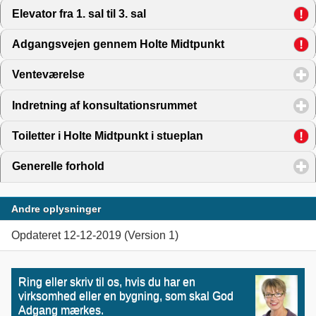
Elevator fra 1. sal til 3. sal
click to expand contents
Adgangsvejen gennem Holte Midtpunkt
click to expand 
Venteværelse
click to expand contents
Indretning af konsultationsrummet
click to expand conte
Toiletter i Holte Midtpunkt i stueplan
click to expand cont
Generelle forhold
click to expand contents
Andre oplysninger
Opdateret 12-12-2019 (Version 1)
Ring eller skriv til os, hvis du har en
virksomhed eller en bygning, som skal God
Adgang mærkes.