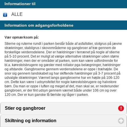
Informationer til
ALLE
Information om adgangsforholdene
Vær opmærksom på:
Stierne og ruterne rundt i parken består både af asfaltstier, slotgrus på jævne
strækninger, stabilgrus i skovområderne og gangbroer af træ gennem de
forskellige verdensdelene. Der er hældninger i terrænet på nogle af stierne
på 5-10 procent. Det er muligt at vælge alternative strækninger uden større
hældninger, men der er områder af parken, som kan være udfordrende for
bl.a. kørestolsbrugere og gæster med rollator pga belægninger, hældninger
og afstande. Gangbroerne gennem verdensdelene er oppe i træhøjde. De
snor sig gennem landskabet og har skiftende hældninger på 3-7 procent på
udvalgte strækninger. Værnet langs gangbroerne har en højde på 106-120
cm. Dette kan være i udsynsfeltet for nogle kørestolsbrugere og halvstore
børn. Da man er oppe i luften og meget af det, man skal se, er nedenunder
gangbroen, er der fint udsyn gennem værnet både under 106 cm og over
120 cm. Der er kun ganske få færiste og låger i parken.
Stier og gangbroer
click to expand contents
Skiltning og information
click to expand contents