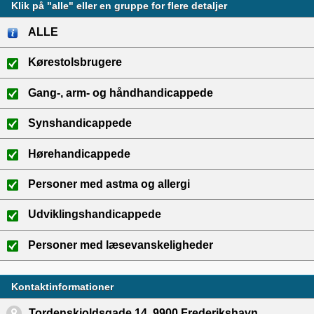
Klik på "alle" eller en gruppe for flere detaljer
ALLE
Kørestolsbrugere
Gang-, arm- og håndhandicappede
Synshandicappede
Hørehandicappede
Personer med astma og allergi
Udviklingshandicappede
Personer med læsevanskeligheder
Kontaktinformationer
Tordenskjoldsgade 14, 9900 Frederikshavn