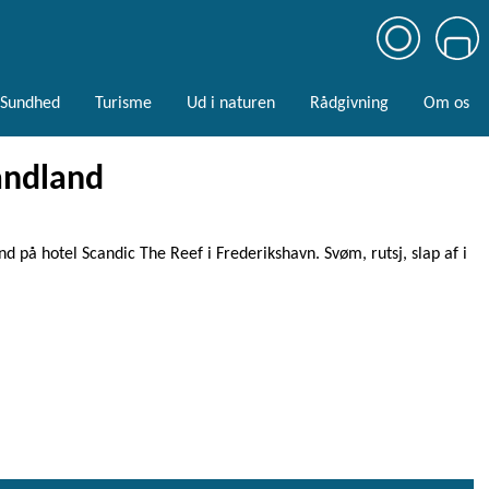
Sundhed
Turisme
Ud i naturen
Rådgivning
Om os
andland
nd på hotel Scandic The Reef i Frederikshavn. Svøm, rutsj, slap af i