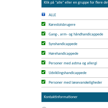
Klik på "alle" eller en gruppe for flere de
ALLE
Kørestolsbrugere
Gang-, arm- og håndhandicappede
Synshandicappede
Hørehandicappede
Personer med astma og allergi
Udviklingshandicappede
Personer med læsevanskeligheder
Kontaktinformationer