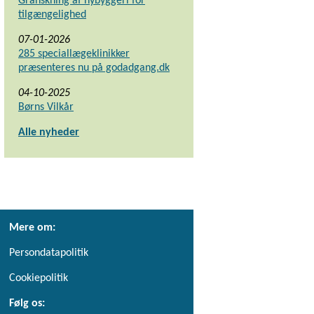
Granskning af nybyggeri for
tilgængelighed
07-01-2026
285 speciallægeklinikker
præsenteres nu på godadgang.dk
04-10-2025
Børns Vilkår
Alle nyheder
Mere om:
Persondatapolitik
Cookiepolitik
Følg os: