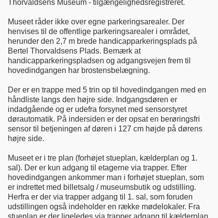
Thorvaldsens Museum - tilgængelighedsregistreret.
Museet råder ikke over egne parkeringsarealer. Der
henvises til de offentlige parkeringsarealer i området,
herunder den 2,7 m brede handicapparkeringsplads på
Bertel Thorvaldsens Plads. Bemærk at
handicapparkeringspladsen og adgangsvejen frem til
hovedindgangen har brostensbelægning.
Der er en trappe med 5 trin op til hovedindgangen med en
håndliste langs den højre side. Indgangsdøren er
indadgående og er udefra forsynet med sensorstyret
dørautomatik. På indersiden er der opsat en berøringsfri
sensor til betjeningen af døren i 127 cm højde på dørens
højre side.
Museet er i tre plan (forhøjet stueplan, kælderplan og 1.
sal). Der er kun adgang til etagerne via trapper. Efter
hovedindgangen ankommer man i forhøjet stueplan, som
er indrettet med billetsalg / museumsbutik og udstilling.
Herfra er der via trapper adgang til 1. sal, som foruden
udstillingen også indeholder en række mødelokaler. Fra
stueplan er der ligeledes via trapper adgang til kælderplan,