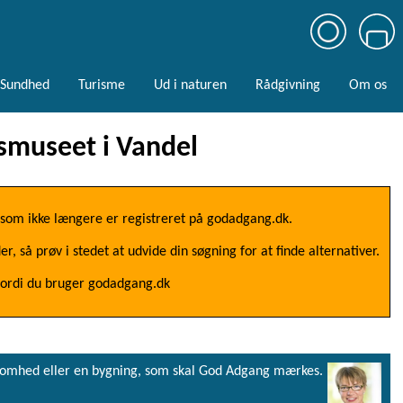
Sundhed
Turisme
Ud i naturen
Rådgivning
Om os
smuseet i Vandel
, som ikke længere er registreret på godadgang.dk.
 så prøv i stedet at udvide din søgning for at finde alternativer.
fordi du bruger godadgang.dk
virksomhed eller en bygning, som skal God Adgang mærkes.