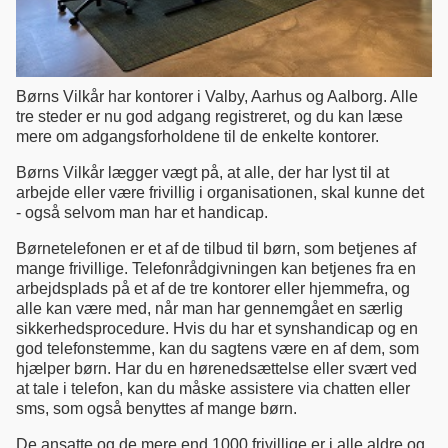
Børns Vilkår har kontorer i Valby, Aarhus og Aalborg. Alle
tre steder er nu god adgang registreret, og du kan læse
mere om adgangsforholdene til de enkelte kontorer.
Børns Vilkår lægger vægt på, at alle, der har lyst til at
arbejde eller være frivillig i organisationen, skal kunne det
- også selvom man har et handicap.
Børnetelefonen er et af de tilbud til børn, som betjenes af
mange frivillige. Telefonrådgivningen kan betjenes fra en
arbejdsplads på et af de tre kontorer eller hjemmefra, og
alle kan være med, når man har gennemgået en særlig
sikkerhedsprocedure. Hvis du har et synshandicap og en
god telefonstemme, kan du sagtens være en af dem, som
hjælper børn. Har du en hørenedsættelse eller svært ved
at tale i telefon, kan du måske assistere via chatten eller
sms, som også benyttes af mange børn.
De ansatte og de mere end 1000 frivillige er i alle aldre og