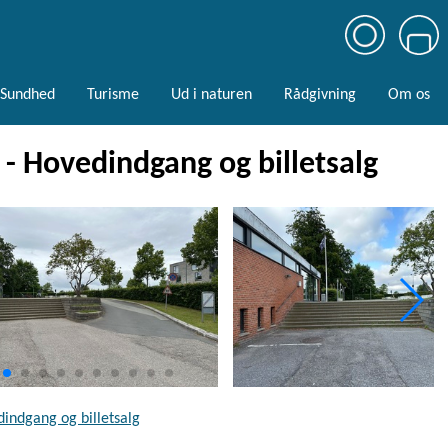
Sundhed
Turisme
Ud i naturen
Rådgivning
Om os
- Hovedindgang og billetsalg
indgang og billetsalg