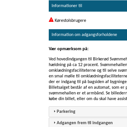
Informationer til
Kørestolsbrugere
Information om adgangsforholdene
Vær opmærksom på:
Ved hovedindgangen til Birkerød Svømmeha
hældning på ca 12 procent. Svømmehallen er
omklædningsfaciliteterne og til selve sv
en smal mølle til omklædningsfacilitetern
der er indgang til på bagsiden af bygning
Billetsalget består af en automat, som er p
svømmehallen er et armbånd. Se billedern
købe din billet, eller om du skal have assist
Parkering
Adgangen frem til indgangen