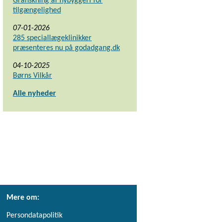
Granskning af nybyggeri for
tilgængelighed
07-01-2026
285 speciallægeklinikker
præsenteres nu på godadgang.dk
04-10-2025
Børns Vilkår
Alle nyheder
Mere om:
Persondatapolitik