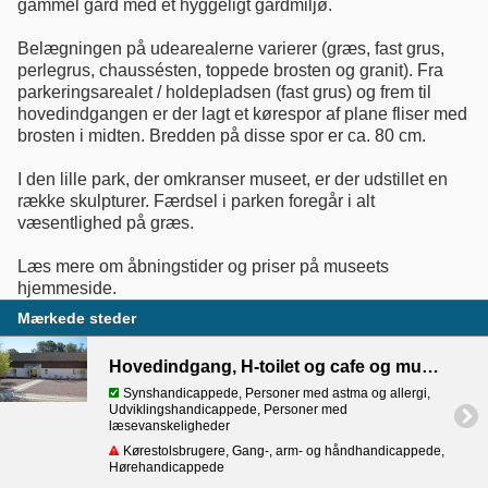
gammel gård med et hyggeligt gårdmiljø.
Belægningen på udearealerne varierer (græs, fast grus,
perlegrus, chaussésten, toppede brosten og granit). Fra
parkeringsarealet / holdepladsen (fast grus) og frem til
hovedindgangen er der lagt et kørespor af plane fliser med
brosten i midten. Bredden på disse spor er ca. 80 cm.
I den lille park, der omkranser museet, er der udstillet en
række skulpturer. Færdsel i parken foregår i alt
væsentlighed på græs.
Læs mere om åbningstider og priser på museets
hjemmeside.
Mærkede steder
Hovedindgang, H-toilet og cafe og museumsbutik
Synshandicappede, Personer med astma og allergi,
Udviklingshandicappede, Personer med
læsevanskeligheder
Kørestolsbrugere, Gang-, arm- og håndhandicappede,
Hørehandicappede