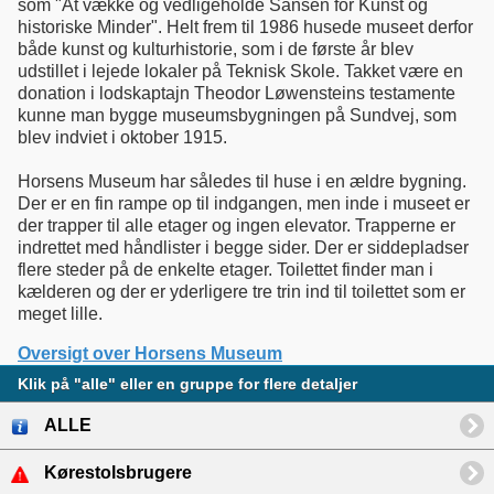
som "At vække og vedligeholde Sansen for Kunst og
historiske Minder". Helt frem til 1986 husede museet derfor
både kunst og kulturhistorie, som i de første år blev
udstillet i lejede lokaler på Teknisk Skole. Takket være en
donation i lodskaptajn Theodor Løwensteins testamente
kunne man bygge museumsbygningen på Sundvej, som
blev indviet i oktober 1915.
Horsens Museum har således til huse i en ældre bygning.
Der er en fin rampe op til indgangen, men inde i museet er
der trapper til alle etager og ingen elevator. Trapperne er
indrettet med håndlister i begge sider. Der er siddepladser
flere steder på de enkelte etager. Toilettet finder man i
kælderen og der er yderligere tre trin ind til toilettet som er
meget lille.
Oversigt over Horsens Museum
Klik på "alle" eller en gruppe for flere detaljer
ALLE
Kørestolsbrugere