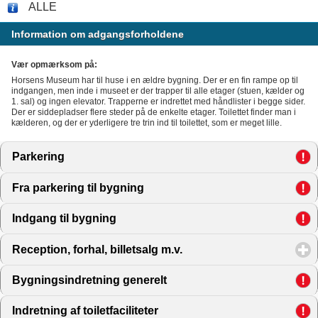
ALLE
Information om adgangsforholdene
Vær opmærksom på:
Horsens Museum har til huse i en ældre bygning. Der er en fin rampe op til
indgangen, men inde i museet er der trapper til alle etager (stuen, kælder og
1. sal) og ingen elevator. Trapperne er indrettet med håndlister i begge sider.
Der er siddepladser flere steder på de enkelte etager. Toilettet finder man i
kælderen, og der er yderligere tre trin ind til toilettet, som er meget lille.
Parkering
click to expand contents
Fra parkering til bygning
click to expand contents
Indgang til bygning
click to expand contents
Reception, forhal, billetsalg m.v.
click to expand contents
Bygningsindretning generelt
click to expand contents
Indretning af toiletfaciliteter
click to expand contents