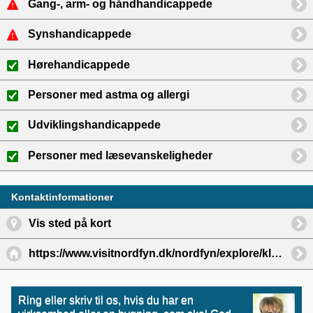
Gang-, arm- og håndhandicappede
Synshandicappede
Hørehandicappede
Personer med astma og allergi
Udviklingshandicappede
Personer med læsevanskeligheder
Kontaktinformationer
Vis sted på kort
https://www.visitnordfyn.dk/nordfyn/explore/kloeverstierne-i-otterup-gdk1099221
Ring eller skriv til os, hvis du har en