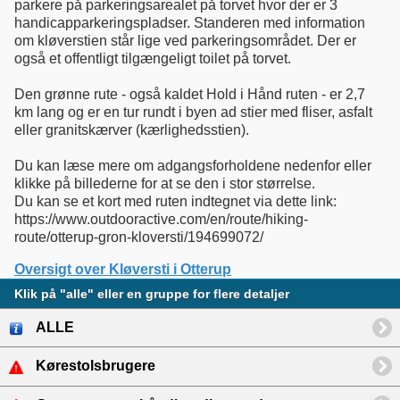
parkere på parkeringsarealet på torvet hvor der er 3
handicapparkeringspladser. Standeren med information
om kløverstien står lige ved parkeringsområdet. Der er
også et offentligt tilgængeligt toilet på torvet.
Den grønne rute - også kaldet Hold i Hånd ruten - er 2,7
km lang og er en tur rundt i byen ad stier med fliser, asfalt
eller granitskærver (kærlighedsstien).
Du kan læse mere om adgangsforholdene nedenfor eller
klikke på billederne for at se den i stor størrelse.
Du kan se et kort med ruten indtegnet via dette link:
https://www.outdooractive.com/en/route/hiking-
route/otterup-gron-kloversti/194699072/
Oversigt over Kløversti i Otterup
Klik på "alle" eller en gruppe for flere detaljer
ALLE
Kørestolsbrugere