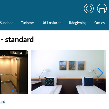
Sundhed
Turisme
Ud i naturen
Rådgivning
Om os
 - standard
dard