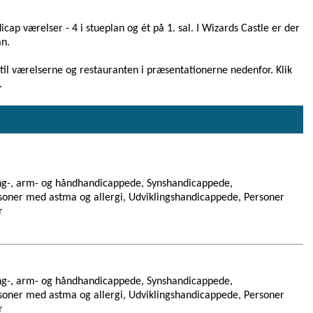
icap værelser - 4 i stueplan og ét på 1. sal. I Wizards Castle er der
an.
l værelserne og restauranten i præsentationerne nedenfor. Klik
.
ng-, arm- og håndhandicappede, Synshandicappede,
oner med astma og allergi, Udviklingshandicappede, Personer
r
ng-, arm- og håndhandicappede, Synshandicappede,
oner med astma og allergi, Udviklingshandicappede, Personer
r