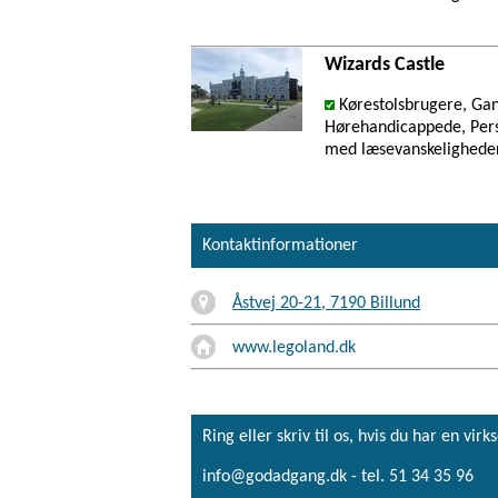
Wizards Castle
Kørestolsbrugere, Ga
Hørehandicappede, Pers
med læsevanskelighede
Kontaktinformationer
Åstvej 20-21, 7190 Billund
www.legoland.dk
Ring eller skriv til os, hvis du har en 
info@godadgang.dk - tel. 51 34 35 96