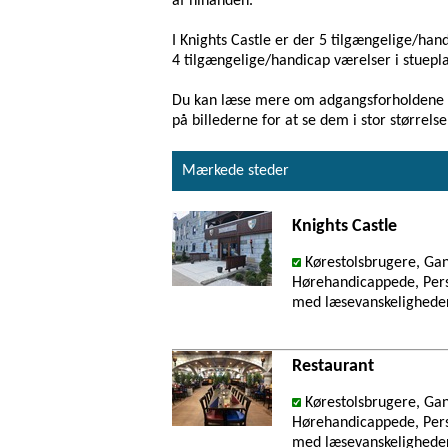
af hinanden.
I Knights Castle er der 5 tilgængelige/hand
4 tilgængelige/handicap værelser i stuepl
Du kan læse mere om adgangsforholdene ti
på billederne for at se dem i stor størrelse
Mærkede steder
Knights Castle
Kørestolsbrugere, Ga
Hørehandicappede, Pers
med læsevanskelighede
Restaurant
Kørestolsbrugere, Ga
Hørehandicappede, Pers
med læsevanskelighede