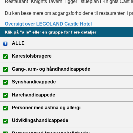
Restaurant "Knights Tavern" ligger i stueplan i Knights Castle
Du kan læse mere om adgangsforholdene til restauranten i præs
Oversigt over LEGOLAND Castle Hotel
Klik på "alle" eller en gruppe for flere detaljer
ALLE
Kørestolsbrugere
Gang-, arm- og håndhandicappede
Synshandicappede
Hørehandicappede
Personer med astma og allergi
Udviklingshandicappede