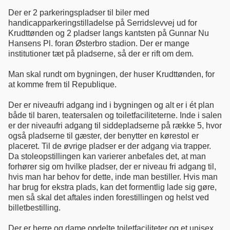
Der er 2 parkeringspladser til biler med
handicapparkeringstilladelse på Serridslevvej ud for
Krudttønden og 2 pladser langs kantsten på Gunnar Nu
Hansens Pl. foran Østerbro stadion. Der er mange
institutioner tæt på pladserne, så der er rift om dem.
Man skal rundt om bygningen, der huser Krudttønden, for
at komme frem til Republique.
Der er niveaufri adgang ind i bygningen og alt er i ét plan
både til baren, teatersalen og toiletfaciliteterne. Inde i salen
er der niveaufri adgang til siddepladserne på række 5, hvor
også pladserne til gæster, der benytter en kørestol er
placeret. Til de øvrige pladser er der adgang via trapper.
Da stoleopstillingen kan varierer anbefales det, at man
forhører sig om hvilke pladser, der er niveau fri adgang til,
hvis man har behov for dette, inde man bestiller. Hvis man
har brug for ekstra plads, kan det formentlig lade sig gøre,
men så skal det aftales inden forestillingen og helst ved
billetbestilling.
Der er herre og dame opdelte toiletfaciliteter og et unisex