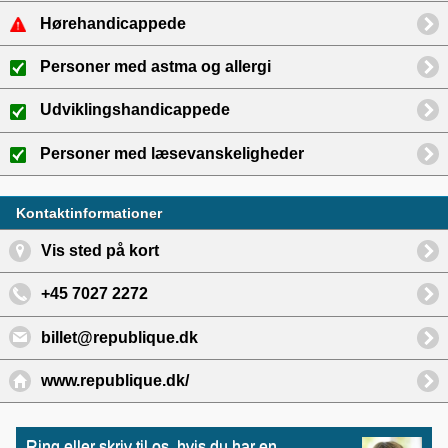
Hørehandicappede
Personer med astma og allergi
Udviklingshandicappede
Personer med læsevanskeligheder
Kontaktinformationer
Vis sted på kort
+45 7027 2272
billet@republique.dk
www.republique.dk/
Ring eller skriv til os, hvis du har en