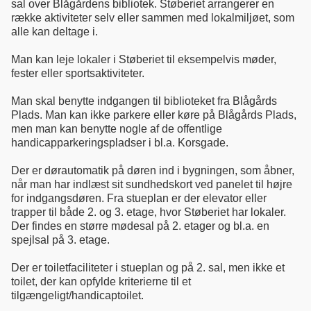
sal over Blågårdens bibliotek. Støberiet arrangerer en
række aktiviteter selv eller sammen med lokalmiljøet, som
alle kan deltage i.
Man kan leje lokaler i Støberiet til eksempelvis møder,
fester eller sportsaktiviteter.
Man skal benytte indgangen til biblioteket fra Blågårds
Plads. Man kan ikke parkere eller køre på Blågårds Plads,
men man kan benytte nogle af de offentlige
handicapparkeringspladser i bl.a. Korsgade.
Der er dørautomatik på døren ind i bygningen, som åbner,
når man har indlæst sit sundhedskort ved panelet til højre
for indgangsdøren. Fra stueplan er der elevator eller
trapper til både 2. og 3. etage, hvor Støberiet har lokaler.
Der findes en større mødesal på 2. etager og bl.a. en
spejlsal på 3. etage.
Der er toiletfaciliteter i stueplan og på 2. sal, men ikke et
toilet, der kan opfylde kriterierne til et
tilgængeligt/handicaptoilet.