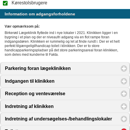
Kørestolsbrugere
Information om adgangsforholdene
Vær opmærksom på:
Birkerød Lægeklinik flyttede ind i nye lokaler i 2021. Klinikken ligger i en
bygning i et plan og der er niveaufri adgang via en flot rampe foran
indgangsdøren. Klinikken er rummelig og let at finde rundt i. Der er et helt
perfekt tilgængeligt/handicap toilet i klinikken. Der er to store
handicapparkeringspladser på det store parkeringsareal foran klinikken,
som deles med kunderne til Fakta.
Parkering foran lægeklinikken
click to expand contents
Indgangen til klinikken
click to expand contents
Reception og venteværelse
click to expand contents
Indretning af klinikken
click to expand contents
Indretning af undersøgelses-/behandlingslokaler
click to