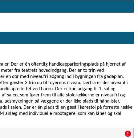
aler. Der er én offentlig handicapparkeringsplads på hjørnet af
 meter fra teatrets hovedindgang. Der er to trin ved
der en dør med niveaufri adgang ind i bygningen fra gadeplan.
fter gæster 3 trin op til foyerens niveau. Derfra er der niveaufri
handicaptoilettet ved baren. Der er kun adgang til 1. sal og
 af salen, som fører frem til alle stolerækkerne er niveaufri og
 udsmykningen på væggene er der ikke plads til håndlister.
s i salen. Der er én plads til en gæst i kørestol på forreste række
t FM anlæg med individuelle modtagere, som kan lånes og skal