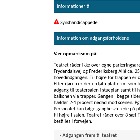
Informationer til
Synshandicappede
Information om adgangsforholdene
Vær opmærksom på:
Teatret råder ikke over egne parkeringsare
Frydendalsvej og Frederiksberg Allé ca. 25
hovedindgangen. Til højre for trappen er 
Efter døren er der en løfteplatform, som lø
adgang til teatersalen i stueplan samt til 
balkonen via trapper. Gangen i begge sider
hælder 2-4 procent nedad mod scenen. Pga.
Personalet kan følge gangbesværede på plad
til højre i salen. Teatret råder over 8 sæ
bestilles i forvejen.
Adgangen frem til teatret