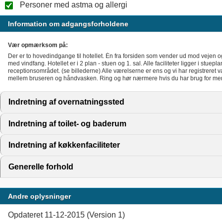
Personer med astma og allergi
Information om adgangsforholdene
Vær opmærksom på:
Der er to hovedindgange til hotellet. Én fra forsiden som vender ud mod vejen
med vindfang. Hotellet er i 2 plan - stuen og 1. sal. Alle faciliteter ligger i stuepl
receptionsområdet. (se billederne) Alle værelserne er ens og vi har registreret
mellem bruseren og håndvasken. Ring og hør nærmere hvis du har brug for mer
Indretning af overnatningssted
click to expand contents
Indretning af toilet- og baderum
click to expand contents
Indretning af køkkenfaciliteter
click to expand contents
Generelle forhold
click to expand contents
Andre oplysninger
Opdateret 11-12-2015 (Version 1)