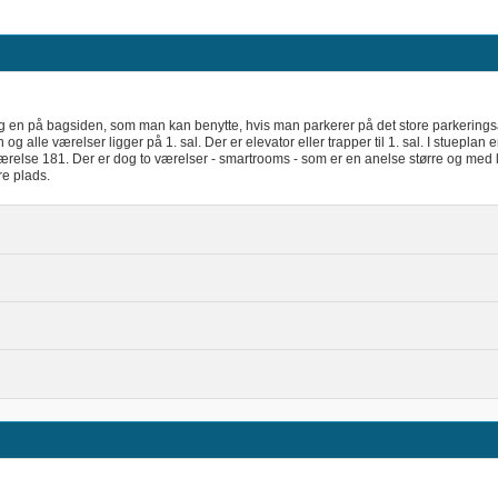
 og en på bagsiden, som man kan benytte, hvis man parkerer på det store parkering
an og alle værelser ligger på 1. sal. Der er elevator eller trapper til 1. sal. I stueplan
 værelse 181. Der er dog to værelser - smartrooms - som er en anelse større og med 
e plads.