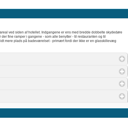
sareal ved siden af hotellet. Indgangene er ens med bredde dobbelte skydedøre
 er der fine ramper i gangene - som alle benytter - til restauranten og til
lidt mere plads på badeværelset - primært fordi der ikke er en glasskillevæg