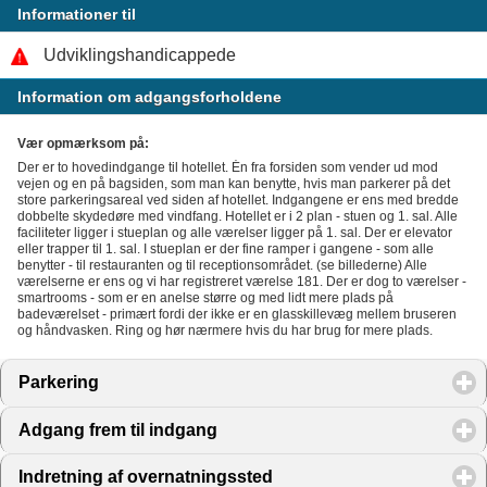
Informationer til
Udviklingshandicappede
Information om adgangsforholdene
Vær opmærksom på:
Der er to hovedindgange til hotellet. Én fra forsiden som vender ud mod
vejen og en på bagsiden, som man kan benytte, hvis man parkerer på det
store parkeringsareal ved siden af hotellet. Indgangene er ens med bredde
dobbelte skydedøre med vindfang. Hotellet er i 2 plan - stuen og 1. sal. Alle
faciliteter ligger i stueplan og alle værelser ligger på 1. sal. Der er elevator
eller trapper til 1. sal. I stueplan er der fine ramper i gangene - som alle
benytter - til restauranten og til receptionsområdet. (se billederne) Alle
værelserne er ens og vi har registreret værelse 181. Der er dog to værelser -
smartrooms - som er en anelse større og med lidt mere plads på
badeværelset - primært fordi der ikke er en glasskillevæg mellem bruseren
og håndvasken. Ring og hør nærmere hvis du har brug for mere plads.
Parkering
click to expand contents
Adgang frem til indgang
click to expand contents
Indretning af overnatningssted
click to expand contents