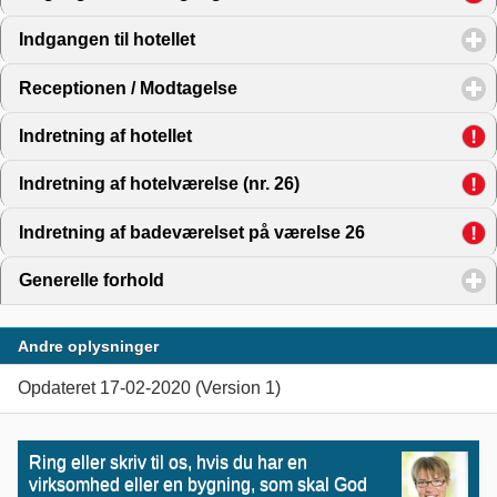
Indgangen til hotellet
click to expand contents
Receptionen / Modtagelse
click to expand contents
Indretning af hotellet
click to expand contents
Indretning af hotelværelse (nr. 26)
click to expand conten
Indretning af badeværelset på værelse 26
click to expand
Generelle forhold
click to expand contents
Andre oplysninger
Opdateret 17-02-2020 (Version 1)
Ring eller skriv til os, hvis du har en
virksomhed eller en bygning, som skal God