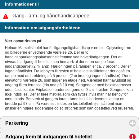
Informationer til
Gang-, arm- og håndhandicappede
Information om adgangsforholdene
Vær opmærksom på:
Helnan Marselis hotel har ét tilgængeligt/handicap værelse. Oplysningerne
og billederne er vedrørende værelse 26. Der er to
handicapparkeringspladser helt fremme ved hovedindgangen. Der er
niveaufri adgang til hotellet men bemærk at der er en rampe foran
indgangspartiet (2 m lang). Hældningen på rampen er ca. 7 procent. Der er
ingen håndlister. Fra lobbyen til resten af hotellets faciliteter er der også en
rampe med en hældning på 5 procent (2 m bred og ingen håndlister). Der er
elevator til værelse 26, som ligger en etage ned. Værelset har havudsigt og
udgang til en terrasse (trin ned på 10 cm). Sengene er med boksmadrasser
uden faste kanter. Fripladsen under sengene er 9 cm i højden. Sengene kan
ikke indstilles. Der er flere møbler, som kan flyttes, hvis man har behov for
mere plads. Bemærk at gangen foran døren ind til badeværelset har en
bredde på 97 cm. På værelset findes en løs toiletforhøjer, såfremt man
ønsker en højere siddehøjde og et løst greb som kan opsættes ved bruseren.
Parkering
click to expand contents
Adgang frem til indgangen til hotellet
click to expand con