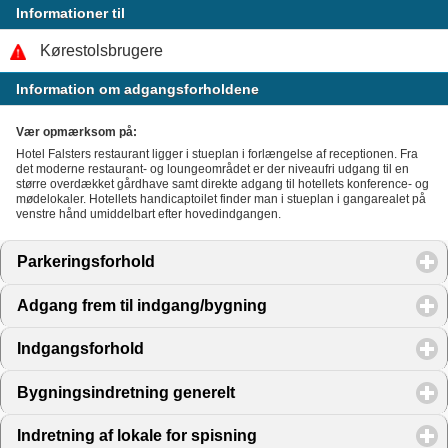
Informationer til
Kørestolsbrugere
Information om adgangsforholdene
Vær opmærksom på:
Hotel Falsters restaurant ligger i stueplan i forlængelse af receptionen. Fra
det moderne restaurant- og loungeområdet er der niveaufri udgang til en
større overdækket gårdhave samt direkte adgang til hotellets konference- og
mødelokaler. Hotellets handicaptoilet finder man i stueplan i gangarealet på
venstre hånd umiddelbart efter hovedindgangen.
Parkeringsforhold
click to expand contents
Adgang frem til indgang/bygning
click to expand content
Indgangsforhold
click to expand contents
Bygningsindretning generelt
click to expand contents
Indretning af lokale for spisning
click to expand contents