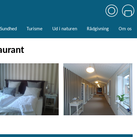
Sundhed
Turisme
Ud i naturen
Rådgivning
Om os
aurant