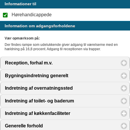
Informationer til
Hørehandicappede
Information om adgangsforholdene
Vær opmærksom på:
Der findes rampe som udelukkende giver adgang til værelserne med en
hældning på 16,8 procent. Adgang til receptionen via trapper.
Reception, forhal m.v.
click to expand contents
Bygningsindretning generelt
click to expand contents
Indretning af overnatningssted
click to expand contents
Indretning af toilet- og baderum
click to expand contents
Indretning af køkkenfaciliteter
click to expand contents
Generelle forhold
click to expand contents