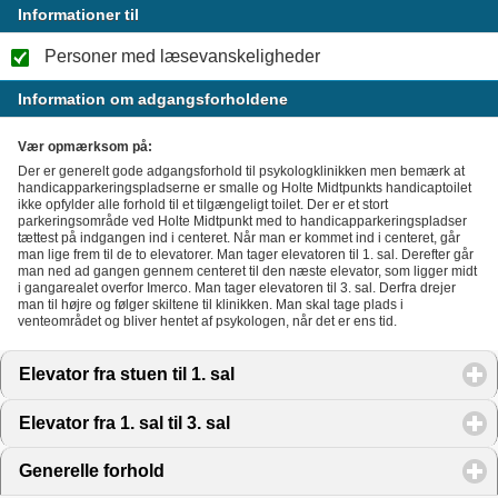
Informationer til
Personer med læsevanskeligheder
Information om adgangsforholdene
Vær opmærksom på:
Der er generelt gode adgangsforhold til psykologklinikken men bemærk at
handicapparkeringspladserne er smalle og Holte Midtpunkts handicaptoilet
ikke opfylder alle forhold til et tilgængeligt toilet. Der er et stort
parkeringsområde ved Holte Midtpunkt med to handicapparkeringspladser
tættest på indgangen ind i centeret. Når man er kommet ind i centeret, går
man lige frem til de to elevatorer. Man tager elevatoren til 1. sal. Derefter går
man ned ad gangen gennem centeret til den næste elevator, som ligger midt
i gangarealet overfor Imerco. Man tager elevatoren til 3. sal. Derfra drejer
man til højre og følger skiltene til klinikken. Man skal tage plads i
venteområdet og bliver hentet af psykologen, når det er ens tid.
Elevator fra stuen til 1. sal
click to expand contents
Elevator fra 1. sal til 3. sal
click to expand contents
Generelle forhold
click to expand contents