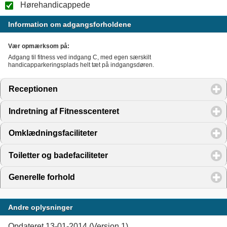
Hørehandicappede
Information om adgangsforholdene
Vær opmærksom på:
Adgang til fitness ved indgang C, med egen særskilt
handicapparkeringsplads helt tæt på indgangsdøren.
Receptionen
click to expand contents
Indretning af Fitnesscenteret
click to expand contents
Omklædningsfaciliteter
click to expand contents
Toiletter og badefaciliteter
click to expand contents
Generelle forhold
click to expand contents
Andre oplysninger
Opdateret 13-01-2014 (Version 1)